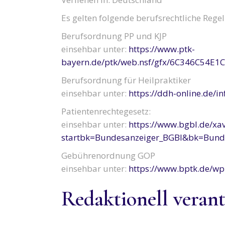
Es gelten folgende berufsrechtliche Rege
Berufsordnung PP und KJP
einsehbar unter:
https://www.ptk-
bayern.de/ptk/web.nsf/gfx/6C346C54E1
Berufsordnung für Heilpraktiker
einsehbar unter:
https://ddh-online.de/i
Patientenrechtegesetz:
einsehbar unter:
https://www.bgbl.de/xav
startbk=Bundesanzeiger_BGBl&bk=Bun
Gebührenordnung GOP
einsehbar unter:
https://www.bptk.de/wp
Redaktionell veran