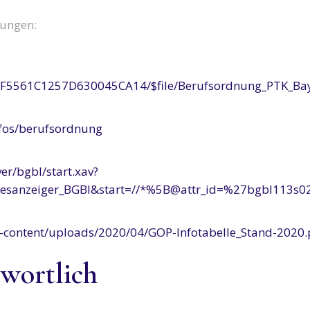
lungen:
CF5561C1257D630045CA14/$file/Berufsordnung_PTK_Bay
nfos/berufsordnung
er/bgbl/start.xav?
desanzeiger_BGBl&start=//*%5B@attr_id=%27bgbl11
-content/uploads/2020/04/GOP-Infotabelle_Stand-2020.
twortlich