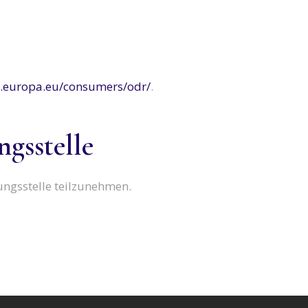
ec.europa.eu/consumers/odr/
.
gs­stelle
tungsstelle teilzunehmen.