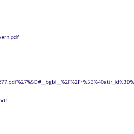
ern.pdf
3s0277.pdf%27%5D#__bgbl__%2F%2F*%5B%40attr_id%3
pdf